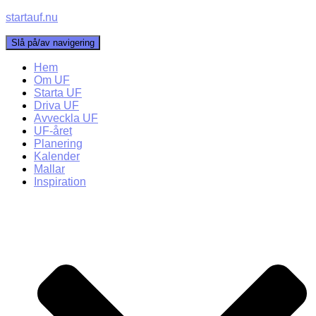
startauf.nu
Slå på/av navigering
Hem
Om UF
Starta UF
Driva UF
Avveckla UF
UF-året
Planering
Kalender
Mallar
Inspiration