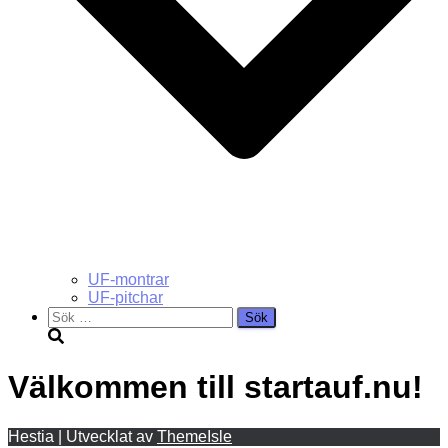
UF-montrar
UF-pitchar
Sök
efter:
Välkommen till startauf.nu!
Hestia | Utvecklat av
ThemeIsle