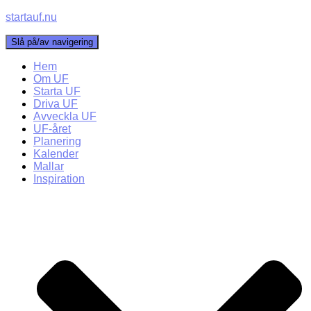
startauf.nu
Slå på/av navigering
Hem
Om UF
Starta UF
Driva UF
Avveckla UF
UF-året
Planering
Kalender
Mallar
Inspiration